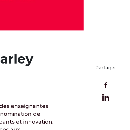
arley
Partager
e des enseignantes
a nomination de
pants et innovation.
ices aux