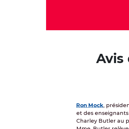
Avis
Ron Mock
, préside
et des enseignants
Charley Butler au p
Mme. Butler relèv