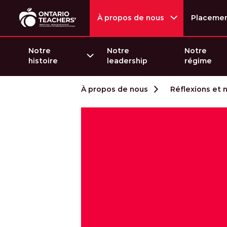
À propos de nous
Placeme
Notre
Notre
Notre
histoire
leadership
régime
Passer au contenu
À propos de nous
Réflexions et 