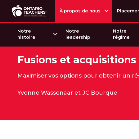
À propos de nous
Placeme
Notre
Notre
Notre
histoire
leadership
régime
Passer au contenu
Fusions et acquisitions
Maximiser vos options pour obtenir un r
Yvonne Wassenaar et JC Bourque