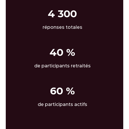
4 300
réponses totales
40 %
de participants retraités
60 %
de participants actifs