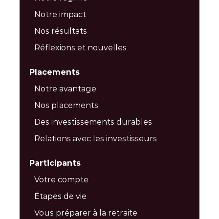
Notre impact
Nos résultats
Réflexions et nouvelles
Placements
Notre avantage
Nos placements
Des investissements durables
Relations avec les investisseurs
Participants
Votre compte
Étapes de vie
Vous préparer à la retraite