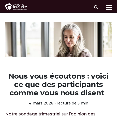
Recherc
Me
Passer au contenu
Nous vous écoutons : voici
ce que des participants
comme vous nous disent
4 mars 2026
·
lecture de 5 min
Notre sondage trimestriel sur l’opinion des