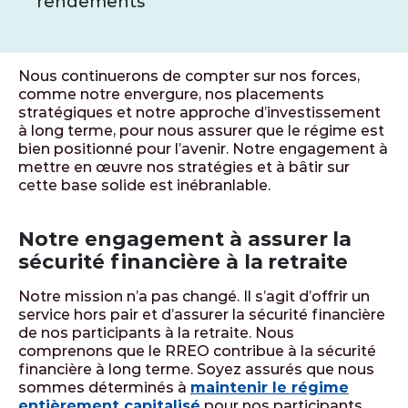
rendements
Nous continuerons de compter sur nos forces,
comme notre envergure, nos placements
stratégiques et notre approche d’investissement
à long terme, pour nous assurer que le régime est
bien positionné pour l’avenir. Notre engagement à
mettre en œuvre nos stratégies et à bâtir sur
cette base solide est inébranlable.
Notre engagement à assurer la
sécurité financière à la retraite
Notre mission n’a pas changé. Il s’agit d’offrir un
service hors pair et d’assurer la sécurité financière
de nos participants à la retraite. Nous
comprenons que le RREO contribue à la sécurité
financière à long terme. Soyez assurés que nous
sommes déterminés à
maintenir le régime
entièrement capitalisé
pour nos participants,