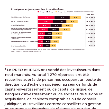
Principaux enjeux pour les investisseurs
1
Rang total au sein des trois premiers rangs
1
 rang
2
 rang
3
 rang
er
e
e
2025
2024
21 %
19 %
14 %
54 %
55 %
Volatilité des marchés financiers
19 %
17 %
14 %
50 %
47 %
Facteurs macroéconomiques
16 %
14 %
14 %
44 %
43 %
Instabilité géopolitique
Intégration des technologies en évolution,
13 %
14 %
14 %
42 %
36 %
notamment l’intelligence artificielle
Gestion des diverses attentes
9 %
9 %
13 %
31 %
29 %
des parties prenantes
8 %
10 %
29 %
30 %
12 %
7 %
9 %
11 %
27 %
30 %
Adaptation des talents et des compétences
7 %
8 %
8 %
23 %
27 %
Contraintes de liquidités
Q. : Quel est l’enjeu le plus important auquel vous êtes confronté en tant qu’investisseur actuellement?
Veuillez classer vos trois principaux enjeux.
1
Le RREO et IPSOS ont sondé des investisseurs dans
neuf marchés. Au total, 1 270 réponses ont été
recueillies auprès de personnes occupant un poste de
direction ou d’échelon supérieur au sein de fonds de
capital-investissement ou de capital de risque, de
banques d’investissement ou de sociétés de fusions et
acquisitions, de cabinets comptables ou de conseils
juridiques, ou travaillant comme conseillers en gestion
ou comme gestionnaires de régimes de retraite, de