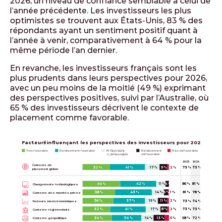
2026, un niveau de confiance semblable à celui de
l’année précédente. Les investisseurs les plus
optimistes se trouvent aux États-Unis, 83 % des
répondants ayant un sentiment positif quant à
l’année à venir, comparativement à 64 % pour la
même période l’an dernier.
En revanche, les investisseurs français sont les
plus prudents dans leurs perspectives pour 2026,
avec un peu moins de la moitié (49 %) exprimant
des perspectives positives, suivi par l’Australie, où
65 % des investisseurs décrivent le contexte de
placement comme favorable.
2
Facteurs
 influençant les perspectives des investisseurs pour 2026
Très favorable
Relativement favorable
Relativement
Très défavorable
défavorable
2025
2024
Contexte de
32 %
41 %
17 %
9 %
2 %
73 %
73 %
placement global
86 %
81 %
44 %
42 %
11 %
4 %
Changements technologiques
81 %
78 %
38 %
43 %
14 %
5 %
1 %
Contexte des marchés privés
36 %
37 %
15 %
11 %
2 %
73 %
74 %
Facteurs macroéconomiques
32 %
41 %
17 %
8 %
2 %
73 %
73 %
Contexte réglementaire
34 %
34 %
14 %
13 %
5 %
68 %
72 %
Contexte géopolitique