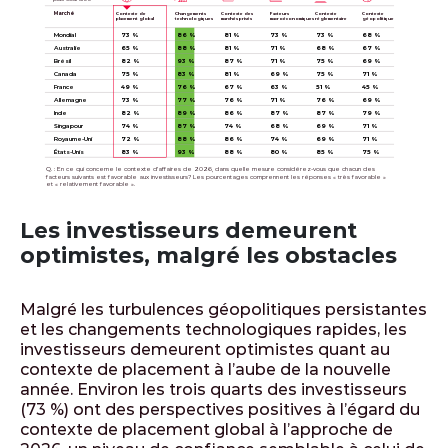
Marché
Contexte de
Changements
Contexte des
Facteurs
Contexte
Contexte
placement global
technologiques
marchés privés
macroéconomiques
réglementaire
géopolitique
Mondial
73 %
86 %
81 %
73 %
73 %
68 %
Australie
65 %
88 %
81 %
71 %
68 %
67 %
Brésil
82 %
93 %
87 %
71 %
75 %
69 %
Canada
75 %
83 %
81 %
69 %
75 %
71 %
France
49 %
76 %
67 %
63 %
51 %
45 %
Allemagne
73 %
77 %
76 %
71 %
76 %
69 %
Inde
82 %
89 %
86 %
87 %
87 %
79 %
Singapour
74 %
87 %
74 %
68 %
69 %
71 %
Royaume-Uni
72 %
88 %
86 %
74 %
69 %
71 %
États-Unis
83 %
93 %
88 %
80 %
85 %
75 %
Q. : En ce qui concerne le contexte d’affaires de 2026, dans quelle mesure considérez-vous que chacun des
facteurs suivants est favorable aux investisseurs? Les pourcentages comprennent les réponses « très favorable »
et « relativement favorable ».
Les investisseurs demeurent
optimistes, malgré les obstacles
Malgré les turbulences géopolitiques persistantes
et les changements technologiques rapides, les
investisseurs demeurent optimistes quant au
contexte de placement à l’aube de la nouvelle
année. Environ les trois quarts des investisseurs
(73 %) ont des perspectives positives à l’égard du
contexte de placement global à l’approche de