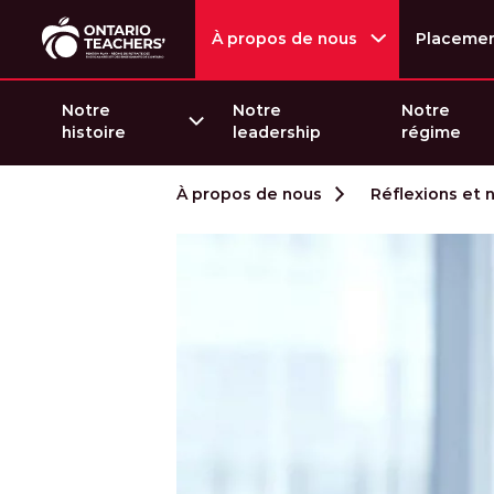
À propos de nous
Placeme
Notre
Notre
Notre
histoire
leadership
régime
Passer au contenu
À propos de nous
Réflexions et 