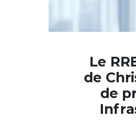
Le RR
de Chr
de p
Infra