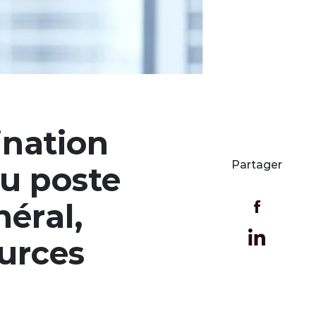
nation
Partager
u poste
éral,
ources