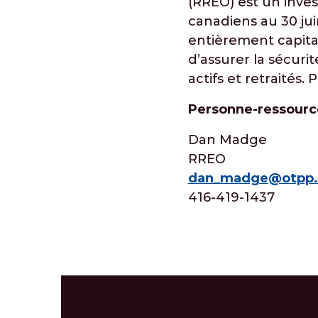
(RREO) est un inves
canadiens au 30 jui
entièrement capitali
d’assurer la sécuri
actifs et retraités. 
Personne-ressourc
Dan Madge
RREO
dan_madge@otpp
416-419-1437