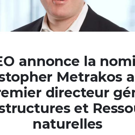
EO annonce la nomi
istopher Metrakos a
remier directeur gén
structures et Ress
naturelles