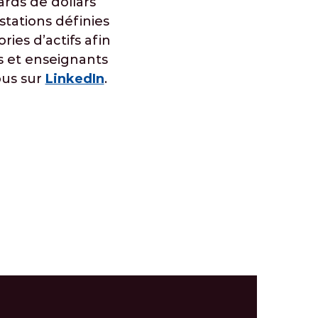
ards de dollars
stations définies
ies d’actifs afin
es et enseignants
ous sur
LinkedIn
.