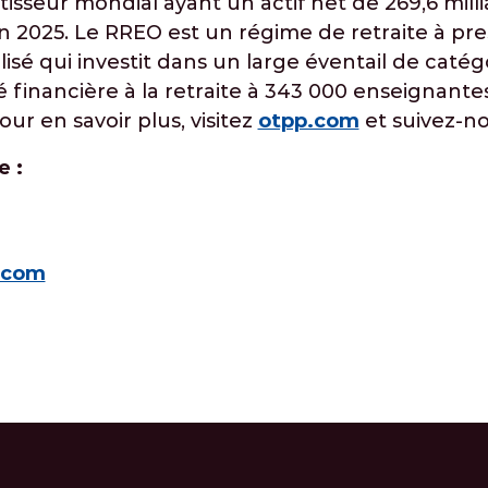
tisseur mondial ayant un actif net de 269,6 milli
n 2025. Le RREO est un régime de retraite à pre
sé qui investit dans un large éventail de catégor
té financière à la retraite à 343 000 enseignant
Pour en savoir plus, visitez
otpp.com
et suivez-n
e :
.com