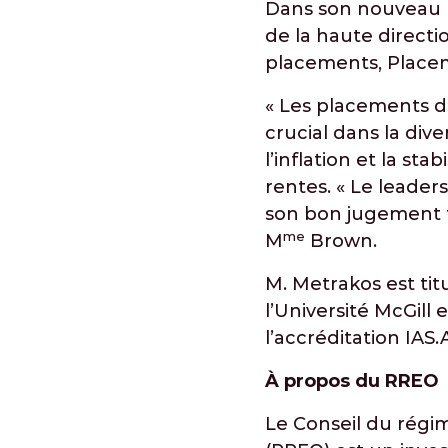
Dans son nouveau 
de la haute directi
placements, Placem
« Les placements da
crucial dans la div
l’inflation et la st
rentes. « Le leader
son bon jugement fo
me
M
Brown.
M. Metrakos est ti
l’Université McGill 
l’accréditation IAS.
À propos du RREO
Le Conseil du régim