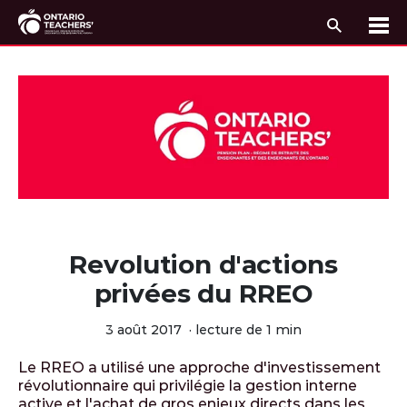
Recherc
Me
Passer au contenu
Revolution d'actions
privées du RREO
3 août 2017
·
lecture de 1 min
Le RREO a utilisé une approche d'investissement
révolutionnaire qui privilégie la gestion interne
active et l'achat de gros enjeux directs dans les