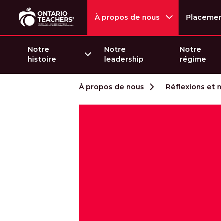
À propos de nous
Placeme
Notre
Notre
Notre
histoire
leadership
régime
Passer au contenu
À propos de nous
Réflexions et 