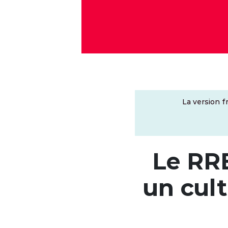
La version f
Le RR
un cult