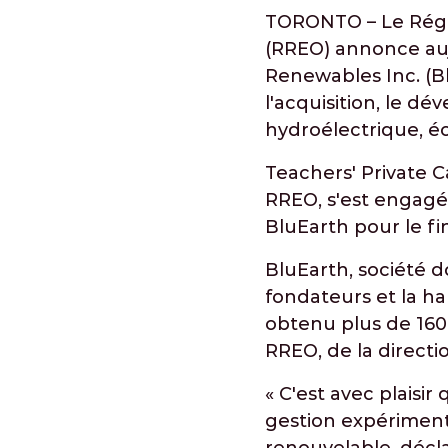
TORONTO – Le Régim
(RREO) annonce auj
Renewables Inc. (Bl
l'acquisition, le dé
hydroélectrique, é
Teachers' Private C
RREO, s'est engagé 
BluEarth pour le f
BluEarth, société d
fondateurs et la ha
obtenu plus de 160 
RREO, de la directio
« C'est avec plaisi
gestion expérimenté