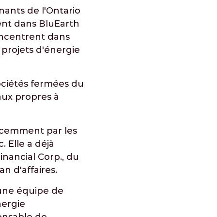
ants de l'Ontario
ent dans BluEarth
oncentrent dans
 projets d'énergie
sociétés fermées du
taux propres à
récemment par les
 Elle a déjà
inancial Corp., du
n d'affaires.
 une équipe de
nergie