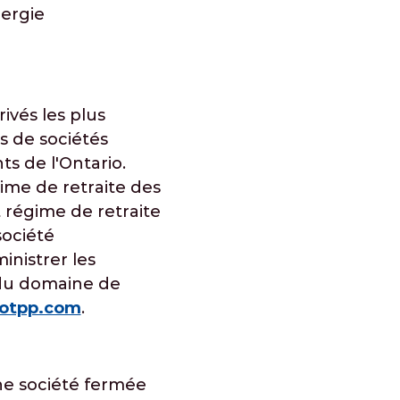
nergie
ivés les plus
s de sociétés
s de l'Ontario.
ime de retraite des
 régime de retraite
société
inistrer les
s du domaine de
otpp.com
.
une société fermée