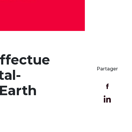
effectue
Partager
al-
uEarth