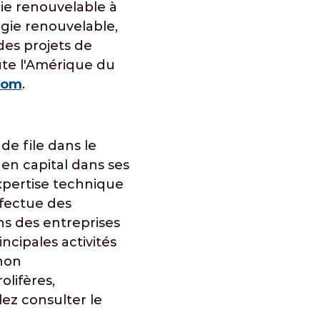
ie renouvelable à
gie renouvelable,
des projets de
ute l'Amérique du
com
.
de file dans le
 en capital dans ses
expertise technique
ffectue des
ns des entreprises
ncipales activités
 non
olifères,
lez consulter le