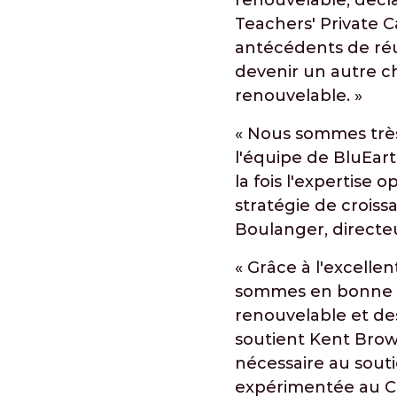
renouvelable, décl
Teachers' Private C
antécédents de réu
devenir un autre ch
renouvelable. »
« Nous sommes très 
l'équipe de BluEart
la fois l'expertise
stratégie de croiss
Boulanger, directe
« Grâce à l'excellen
sommes en bonne po
renouvelable et des
soutient Kent Brown
nécessaire au souti
expérimentée au C