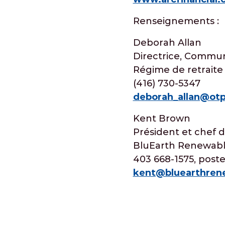
Renseignements :
Deborah Allan
Directrice, Commun
Régime de retraite
(416) 730-5347
deborah_allan@ot
Kent Brown
Président et chef d
BluEarth Renewable
403 668-1575, poste
kent@bluearthren