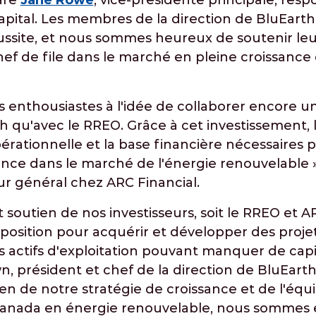
are
Jane Rowe
, vice-présidente principale, res
apital. Les membres de la direction de BluEarth
ssite, et nous sommes heureux de soutenir leurs
ef de file dans le marché en pleine croissance 
enthousiastes à l'idée de collaborer encore un
h qu'avec le RREO. Grâce à cet investissement,
 opérationnelle et la base financière nécessaires
ance dans le marché de l'énergie renouvelable »
ur général chez ARC Financial.
t soutien de nos investisseurs, soit le RREO et A
sition pour acquérir et développer des projet
 actifs d'exploitation pouvant manquer de capi
, président et chef de la direction de BluEarth
en de notre stratégie de croissance et de l'équi
anada en énergie renouvelable, nous sommes