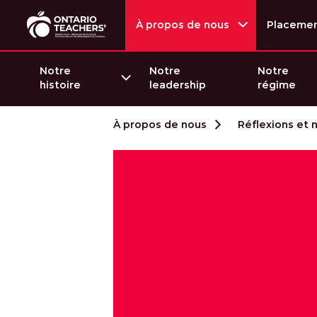
À propos de nous
Placeme
Notre
Notre
Notre
histoire
leadership
régime
Passer au contenu
À propos de nous
Réflexions et 